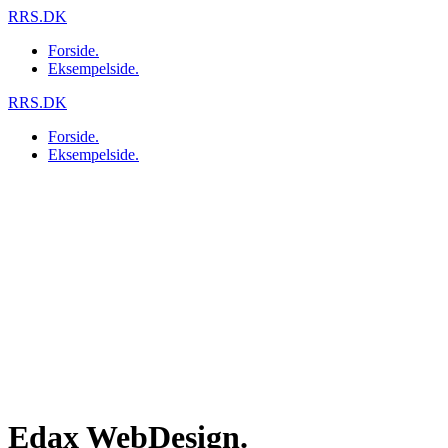
Skip
RRS.DK
to
Forside.
content
Eksempelside.
RRS.DK
Forside.
Eksempelside.
Edax WebDesign.