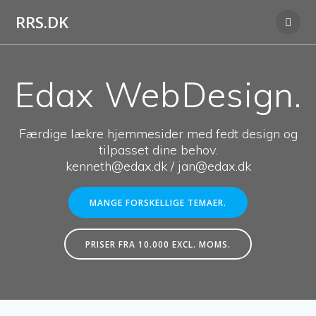
Skip
RRS.DK
to
content
Edax WebDesign.
Færdige lækre hjemmesider med fedt design og
tilpasset dine behov.
kenneth@edax.dk / jan@edax.dk
MANGE FORSKELLIGE TEMAER.
PRISER FRA 10.000 EXCL. MOMS.